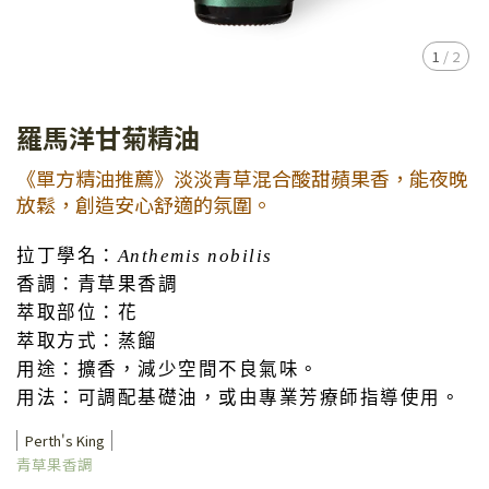
1
/
2
羅馬洋甘菊精油
《單方精油推薦》淡淡青草混合酸甜蘋果香，能夜晚
放鬆，創造安心舒適的氛圍。
拉丁學名：
Anthemis nobilis
香調：青草果香調
萃取部位：花
萃取方式：蒸餾
用途：擴香，減少空間不良氣味。
用法：可調配基礎油，或由專業芳療師指導使用。
Perth's King
青草果香調