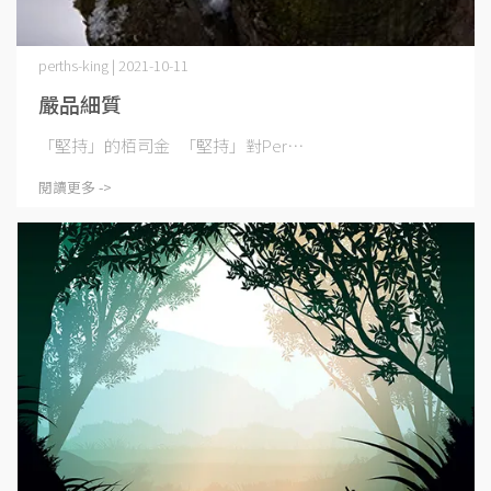
perths-king | 2021-10-11
嚴品細質
「堅持」的栢司金 「堅持」對Per⋯
閱讀更多 ->