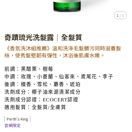
1
/
1
奇蹟琉光洗髮露｜全髮質
《香氛洗沐組推薦》溫和洗淨毛髮髒污同時滋養髮
絲，使秀髮堅韌有彈性，沐浴後肌膚水嫩。
前調：黑醋栗、樹莓
中調：玫瑰、小蒼蘭、仙客來、鳶尾花、李子
後調：檀香、雪松、麝香、琥珀
洗劑成分：椰子油來源清潔成分
洗劑成分認證：ECOCERT認證
適用髮質：全髮質/全膚質
Perth's King
官網限定